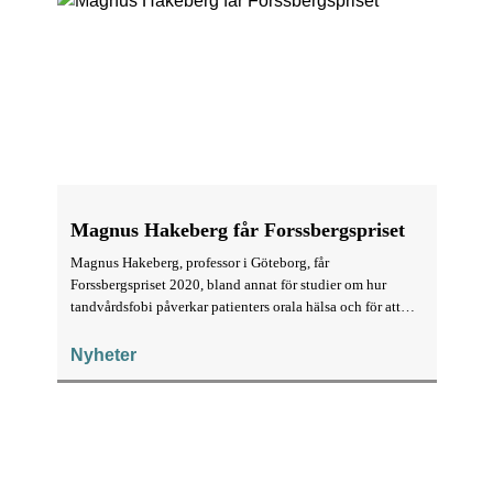
Magnus Hakeberg får Forssbergspriset
Magnus Hakeberg, professor i Göteborg, får
Forssbergspriset 2020, bland annat för studier om hur
tandvårdsfobi påverkar patienters orala hälsa och för att
han har utvecklat behandlingsmodeller som har varit
viktiga för tandvårdsrädda patienter.
Nyheter