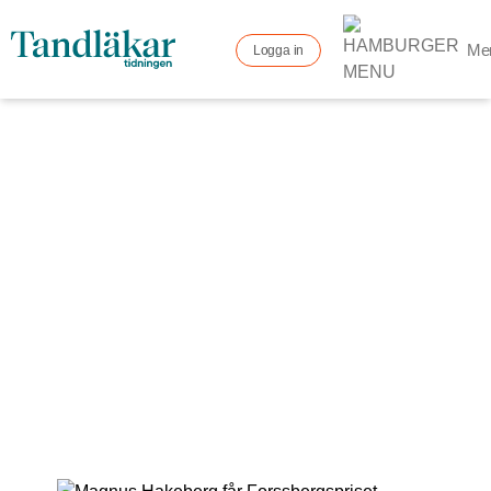
Me
Logga in