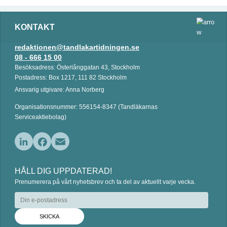
KONTAKT
redaktionen@tandlakartidningen.se
08 - 666 15 00
Besöksadress: Österlånggatan 43, Stockholm
Postadress: Box 1217, 111 82 Stockholm
Ansvarig utgivare: Anna Norberg
Organisationsnummer: 556154-8347 (Tandläkarnas
Serviceaktiebolag)
L
F
E
i
a
m
HÅLL DIG UPPDATERAD!
n
c
a
Prenumerera på vårt nyhetsbrev och ta del av aktuellt varje vecka.
k
e
i
e
b
l
d
o
I
o
n
k