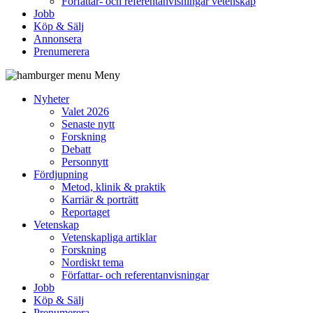
Författar- och referentanvisningar vetenskap
Jobb
Köp & Sälj
Annonsera
Prenumerera
Meny
Nyheter
Valet 2026
Senaste nytt
Forskning
Debatt
Personnytt
Fördjupning
Metod, klinik & praktik
Karriär & porträtt
Reportaget
Vetenskap
Vetenskapliga artiklar
Forskning
Nordiskt tema
Författar- och referentanvisningar
Jobb
Köp & Sälj
Prenumerera