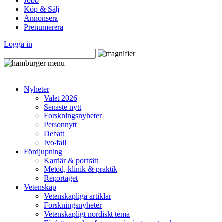
Jobb
Köp & Sälj
Annonsera
Prenumerera
Logga in
Nyheter
Valet 2026
Senaste nytt
Forskningsnyheter
Personnytt
Debatt
Ivo-fall
Fördjupning
Karriär & porträtt
Metod, klinik & praktik
Reportaget
Vetenskap
Vetenskapliga artiklar
Forskningsnyheter
Vetenskapligt nordiskt tema