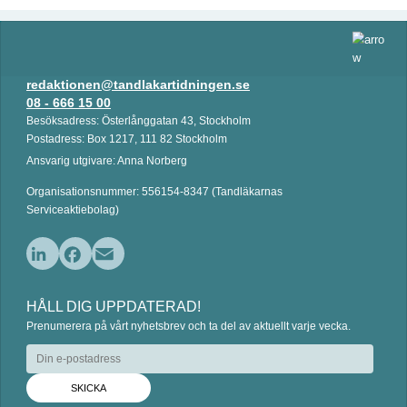
redaktionen@tandlakartidningen.se
08 - 666 15 00
Besöksadress: Österlånggatan 43, Stockholm
Postadress: Box 1217, 111 82 Stockholm
Ansvarig utgivare: Anna Norberg
Organisationsnummer: 556154-8347 (Tandläkarnas
Serviceaktiebolag)
L
F
E
i
a
m
HÅLL DIG UPPDATERAD!
n
c
a
Prenumerera på vårt nyhetsbrev och ta del av aktuellt varje vecka.
k
e
i
e
b
l
d
o
I
o
n
k