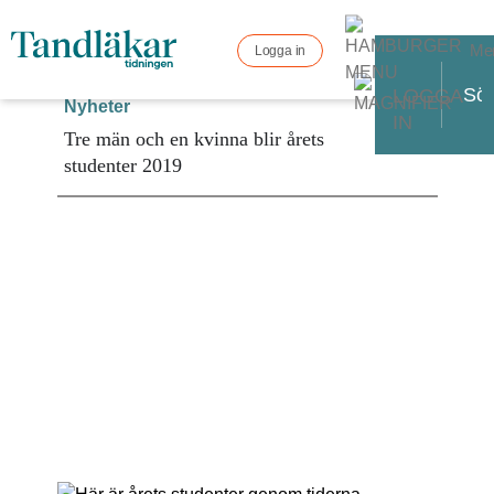
Me
Logga in
LOGGA
Nyheter
IN
Tre män och en kvinna blir årets
studenter 2019