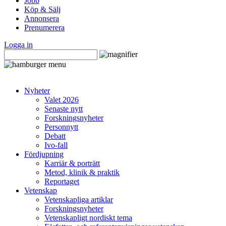
Jobb
Köp & Sälj
Annonsera
Prenumerera
Logga in
Nyheter
Valet 2026
Senaste nytt
Forskningsnyheter
Personnytt
Debatt
Ivo-fall
Fördjupning
Karriär & porträtt
Metod, klinik & praktik
Reportaget
Vetenskap
Vetenskapliga artiklar
Forskningsnyheter
Vetenskapligt nordiskt tema