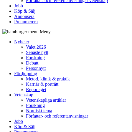
Författar- och referentanvisningar vetenskap
Jobb
Köp & Sälj
Annonsera
Prenumerera
Meny
Nyheter
Valet 2026
Senaste nytt
Forskning
Debatt
Personnytt
Fördjupning
Metod, klinik & praktik
Karriär & porträtt
Reportaget
Vetenskap
Vetenskapliga artiklar
Forskning
Nordiskt tema
Författar- och referentanvisningar
Jobb
Köp & Sälj
Prenumerera