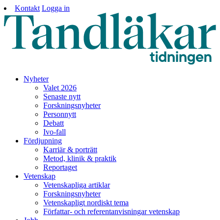
Kontakt
Logga in
Nyheter
Valet 2026
Senaste nytt
Forskningsnyheter
Personnytt
Debatt
Ivo-fall
Fördjupning
Karriär & porträtt
Metod, klinik & praktik
Reportaget
Vetenskap
Vetenskapliga artiklar
Forskningsnyheter
Vetenskapligt nordiskt tema
Författar- och referentanvisningar vetenskap