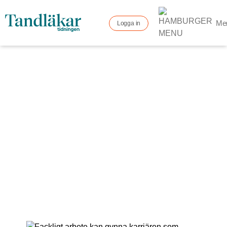
Me
Logga in