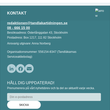
KONTAKT
redaktionen@tandlakartidningen.se
08 - 666 15 00
Besöksadress: Österlånggatan 43, Stockholm
Postadress: Box 1217, 111 82 Stockholm
Ansvarig utgivare: Anna Norberg
Organisationsnummer: 556154-8347 (Tandläkarnas
Serviceaktiebolag)
L
F
E
i
a
m
HÅLL DIG UPPDATERAD!
n
c
a
Prenumerera på vårt nyhetsbrev och ta del av aktuellt varje vecka.
k
e
i
e
b
l
d
o
I
o
n
k