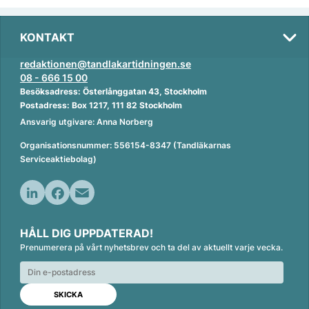
KONTAKT
redaktionen@tandlakartidningen.se
08 - 666 15 00
Besöksadress: Österlånggatan 43, Stockholm
Postadress: Box 1217, 111 82 Stockholm
Ansvarig utgivare: Anna Norberg
Organisationsnummer: 556154-8347 (Tandläkarnas
Serviceaktiebolag)
L
F
E
i
a
m
HÅLL DIG UPPDATERAD!
n
c
a
Prenumerera på vårt nyhetsbrev och ta del av aktuellt varje vecka.
k
e
i
e
b
l
d
o
I
o
n
k