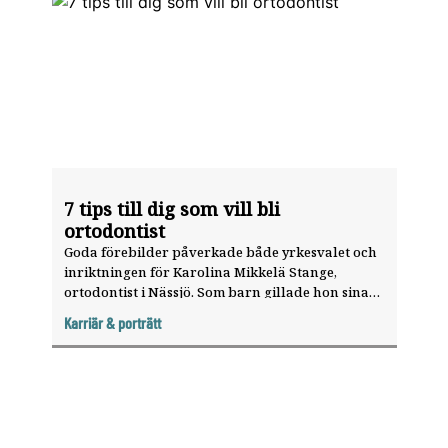
7 tips till dig som vill bli
ortodontist
Goda förebilder påverkade både yrkesvalet och
inriktningen för Karolina Mikkelä Stange,
ortodontist i Nässjö. Som barn gillade hon sina
tandläkare, och under ungdomsåren gick hon
Karriär & porträtt
hos en trevlig tandreglerare.