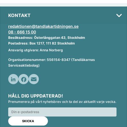
KONTAKT
redaktionen@tandlakartidningen.se
08 - 666 15 00
Besöksadress: Österlånggatan 43, Stockholm
Postadress: Box 1217, 111 82 Stockholm
Ansvarig utgivare: Anna Norberg
Organisationsnummer: 556154-8347 (Tandläkarnas
Serviceaktiebolag)
L
F
E
i
a
m
HÅLL DIG UPPDATERAD!
n
c
a
Prenumerera på vårt nyhetsbrev och ta del av aktuellt varje vecka.
k
e
i
e
b
l
d
o
I
o
n
k