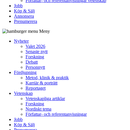
Författar- och referentanvisningar vetenskap
Jobb
Köp & Sälj
Annonsera
Prenumerera
Meny
Nyheter
Valet 2026
Senaste nytt
Forskning
Debatt
Personnytt
Fördjupning
Metod, klinik & praktik
Karriär & porträtt
Reportaget
Vetenskap
Vetenskapliga artiklar
Forskning
Nordiskt tema
Författar- och referentanvisningar
Jobb
Köp & Sälj
Prenumerera