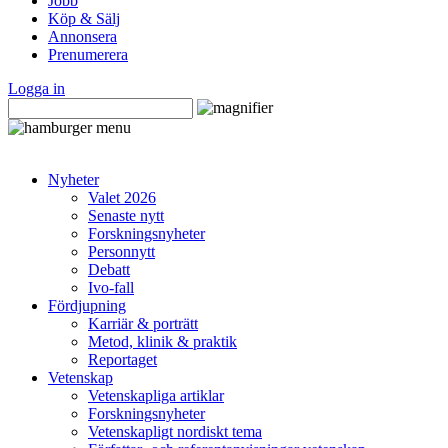
Jobb
Köp & Sälj
Annonsera
Prenumerera
Logga in
Nyheter
Valet 2026
Senaste nytt
Forskningsnyheter
Personnytt
Debatt
Ivo-fall
Fördjupning
Karriär & porträtt
Metod, klinik & praktik
Reportaget
Vetenskap
Vetenskapliga artiklar
Forskningsnyheter
Vetenskapligt nordiskt tema