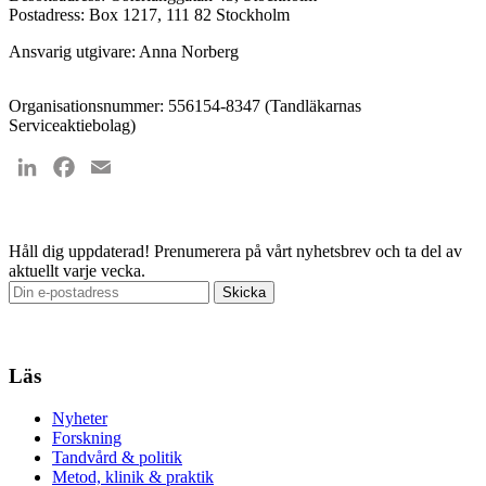
Postadress: Box 1217, 111 82 Stockholm
Ansvarig utgivare: Anna Norberg
Organisationsnummer: 556154-8347 (Tandläkarnas
Serviceaktiebolag)
LinkedIn
Facebook
Email
Håll dig uppdaterad!
Prenumerera på vårt nyhetsbrev och ta del av
aktuellt varje vecka.
Läs
Nyheter
Forskning
Tandvård & politik
Metod, klinik & praktik