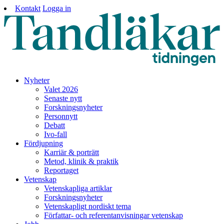
Kontakt
Logga in
Nyheter
Valet 2026
Senaste nytt
Forskningsnyheter
Personnytt
Debatt
Ivo-fall
Fördjupning
Karriär & porträtt
Metod, klinik & praktik
Reportaget
Vetenskap
Vetenskapliga artiklar
Forskningsnyheter
Vetenskapligt nordiskt tema
Författar- och referentanvisningar vetenskap