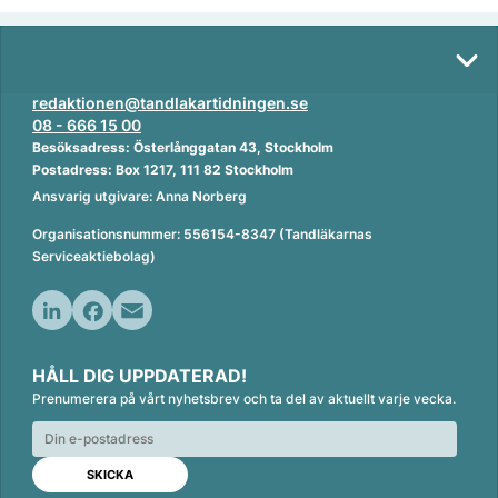
redaktionen@tandlakartidningen.se
08 - 666 15 00
Besöksadress: Österlånggatan 43, Stockholm
Postadress: Box 1217, 111 82 Stockholm
Ansvarig utgivare: Anna Norberg
Organisationsnummer: 556154-8347 (Tandläkarnas
Serviceaktiebolag)
L
F
E
i
a
m
HÅLL DIG UPPDATERAD!
n
c
a
Prenumerera på vårt nyhetsbrev och ta del av aktuellt varje vecka.
k
e
i
e
b
l
d
o
I
o
n
k