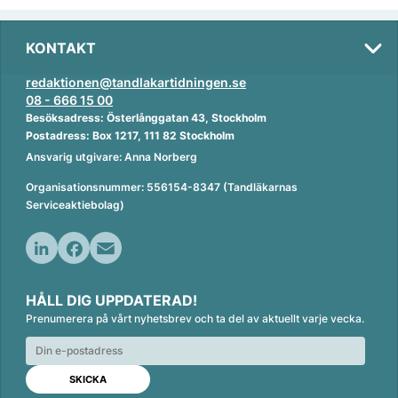
KONTAKT
redaktionen@tandlakartidningen.se
08 - 666 15 00
Besöksadress: Österlånggatan 43, Stockholm
Postadress: Box 1217, 111 82 Stockholm
Ansvarig utgivare: Anna Norberg
Organisationsnummer: 556154-8347 (Tandläkarnas
Serviceaktiebolag)
L
F
E
i
a
m
HÅLL DIG UPPDATERAD!
n
c
a
Prenumerera på vårt nyhetsbrev och ta del av aktuellt varje vecka.
k
e
i
e
b
l
d
o
I
o
n
k