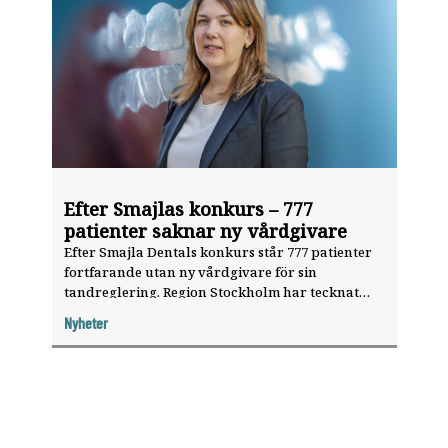
Efter Smajlas konkurs – 777
patienter saknar ny vårdgivare
Efter Smajla Dentals konkurs står 777 patienter
fortfarande utan ny vårdgivare för sin
tandreglering. Region Stockholm har tecknat
avtal med fem mottagningar som tar emot
Nyheter
patienterna, men många har ännu inte gjort sitt
val.