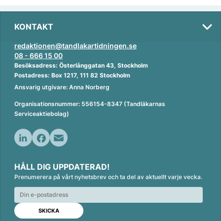
KONTAKT
redaktionen@tandlakartidningen.se
08 - 666 15 00
Besöksadress: Österlånggatan 43, Stockholm
Postadress: Box 1217, 111 82 Stockholm
Ansvarig utgivare: Anna Norberg
Organisationsnummer: 556154-8347 (Tandläkarnas
Serviceaktiebolag)
L
F
E
i
a
m
HÅLL DIG UPPDATERAD!
n
c
a
Prenumerera på vårt nyhetsbrev och ta del av aktuellt varje vecka.
k
e
i
e
b
l
d
o
I
o
n
k