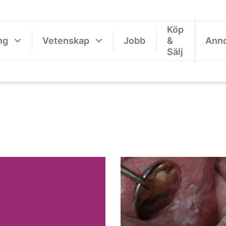
Köp
ng
Vetenskap
Jobb
&
Ann
Sälj