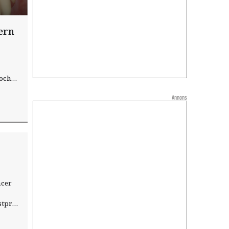
ern
 och
esset
Annons
ncer
stprov
et
t.