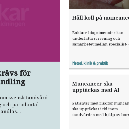
Håll koll på muncanc
Enklare biopsimetoder kan
underlätta screening och
samarbetet mellan specialist-
allmän­tandvård. Och öka intr
hos allmäntandläkarna för ­
munslemhinne­förändringar.
Metod, klinik & praktik
krävs för
andling
Muncancer ska
upptäckas med AI
nom svensk tandvård
Patienter med risk för munca
g och parodontal
ska upptäckas i tid inom
handlas
tandvården med hjälp av bor
kbedömning. Bland
och artificiell intelligens, AI. D
na att den parodontala
testas nu i ett forskningsprojek