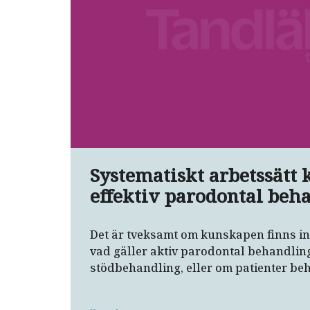
Systematiskt arbetssätt 
effektiv parodontal beh
Det är tveksamt om kunskapen finns i
vad gäller aktiv parodontal behandlin
stödbehandling, eller om patienter be
slentrianmässigt utan individuell ris
annat visar resultat från Region Dalar