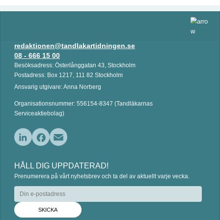
redaktionen@tandlakartidningen.se
08 - 666 15 00
Besöksadress: Österlånggatan 43, Stockholm
Postadress: Box 1217, 111 82 Stockholm
Ansvarig utgivare: Anna Norberg
Organisationsnummer: 556154-8347 (Tandläkarnas
Serviceaktiebolag)
L
F
E
i
a
m
HÅLL DIG UPPDATERAD!
n
c
a
Prenumerera på vårt nyhetsbrev och ta del av aktuellt varje vecka.
k
e
i
e
b
l
d
o
I
o
n
k