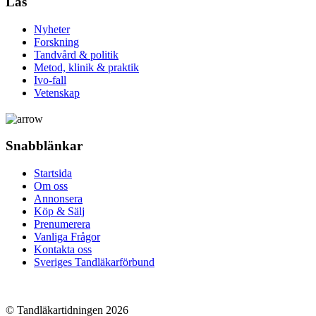
Läs
Nyheter
Forskning
Tandvård & politik
Metod, klinik & praktik
Ivo-fall
Vetenskap
Snabblänkar
Startsida
Om oss
Annonsera
Köp & Sälj
Prenumerera
Vanliga Frågor
Kontakta oss
Sveriges Tandläkarförbund
© Tandläkartidningen 2026