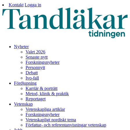
Kontakt
Logga in
Nyheter
Valet 2026
Senaste nytt
Forskningsnyheter
Personnytt
Debatt
Ivo-fall
Fördjupning
Karriär & porträtt
Metod, klinik & praktik
Reportaget
Vetenskap
Vetenskapliga artiklar
Forskningsnyheter
Vetenskapligt nordiskt tema
Författar- och referentanvisningar vetenskap