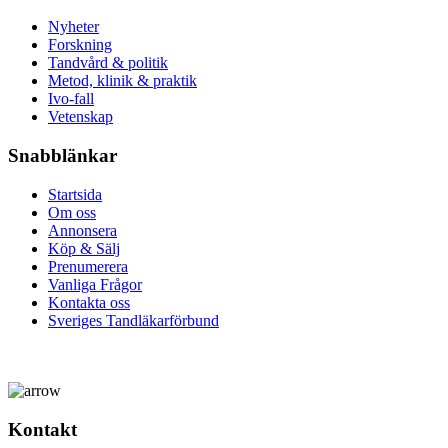
Nyheter
Forskning
Tandvård & politik
Metod, klinik & praktik
Ivo-fall
Vetenskap
Snabblänkar
Startsida
Om oss
Annonsera
Köp & Sälj
Prenumerera
Vanliga Frågor
Kontakta oss
Sveriges Tandläkarförbund
Kontakt