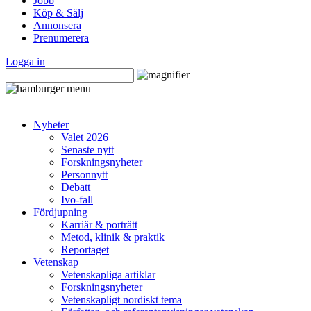
Jobb
Köp & Sälj
Annonsera
Prenumerera
Logga in
Nyheter
Valet 2026
Senaste nytt
Forskningsnyheter
Personnytt
Debatt
Ivo-fall
Fördjupning
Karriär & porträtt
Metod, klinik & praktik
Reportaget
Vetenskap
Vetenskapliga artiklar
Forskningsnyheter
Vetenskapligt nordiskt tema