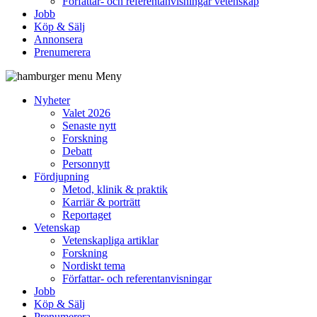
Författar- och referentanvisningar vetenskap
Jobb
Köp & Sälj
Annonsera
Prenumerera
Meny
Nyheter
Valet 2026
Senaste nytt
Forskning
Debatt
Personnytt
Fördjupning
Metod, klinik & praktik
Karriär & porträtt
Reportaget
Vetenskap
Vetenskapliga artiklar
Forskning
Nordiskt tema
Författar- och referentanvisningar
Jobb
Köp & Sälj
Prenumerera