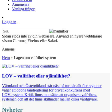
Annonsera
Vanliga frågor
Logga in
Sidan stöds inte av din webläsare. Använd en nyare webbläsare
såsom Chrome, Firefox eller Safari.
Annons
Hem
»
Lagen om valfrihetssystem
LOV – valfrihet eller ojämlikhet?
Värmland och Östergötland står näst på tur när allt fler ­regioner
väljer att öppna tandreglering för privat konkurrens med
LOV‑system. Kritik finns mot sättet att organisera valfrihets­
systemen och att det finns skillnader mellan olika vårdgivare.
Nyheter