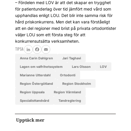
– Fördelen med LOV är att det skapar en trygghet
för patientunderlag över tid jämfört med vård som
upphandlas enligt LOU. Det blir inte samma risk för
hård priskonkurrens. Men det kan vara förståeligt
att en del regioner med brist på privata ortodontister
väljer LOU som ett första steg för att
konkurrensutsätta verksamheten.
TIPSA
LinkedIn
Facebook
Email
Anna Carin Dahlgren
Jari Taghavi
Lagen om valfrihetssystem
Lars Olsson
LOV
Marianne Utterdahl
ortodonti
Region Östergötland
Region Stockholm
Region Uppsala
Region Värmland
specialisttandvård
tandreglering
Upptäck mer