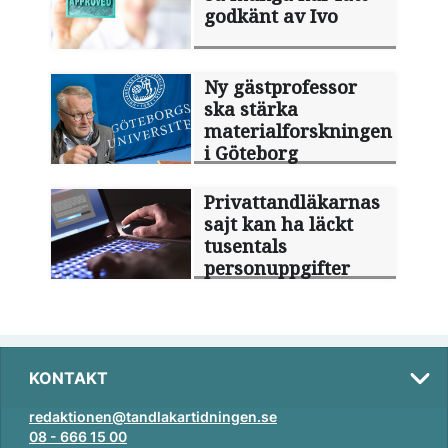
godkänt av Ivo
Ny gästprofessor
ska stärka
materialforskningen
i Göteborg
Privattandläkarnas
sajt kan ha läckt
tusentals
personuppgifter
KONTAKT
redaktionen@tandlakartidningen.se
08 - 666 15 00