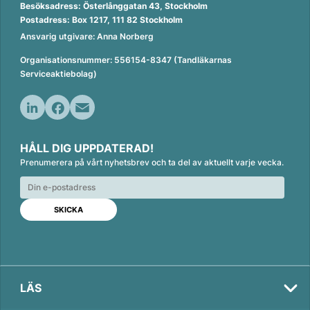
Besöksadress: Österlånggatan 43, Stockholm
Postadress: Box 1217, 111 82 Stockholm
Ansvarig utgivare: Anna Norberg
Organisationsnummer: 556154-8347 (Tandläkarnas
Serviceaktiebolag)
L
F
E
i
a
m
HÅLL DIG UPPDATERAD!
n
c
a
Prenumerera på vårt nyhetsbrev och ta del av aktuellt varje vecka.
k
e
i
e
b
l
d
o
I
o
n
k
LÄS