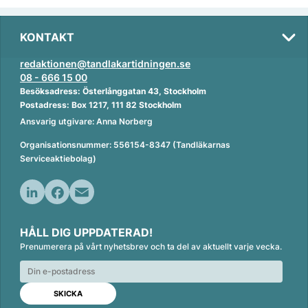
KONTAKT
redaktionen@tandlakartidningen.se
08 - 666 15 00
Besöksadress: Österlånggatan 43, Stockholm
Postadress: Box 1217, 111 82 Stockholm
Ansvarig utgivare: Anna Norberg
Organisationsnummer: 556154-8347 (Tandläkarnas
Serviceaktiebolag)
L
F
E
i
a
m
HÅLL DIG UPPDATERAD!
n
c
a
Prenumerera på vårt nyhetsbrev och ta del av aktuellt varje vecka.
k
e
i
e
b
l
d
o
I
o
n
k