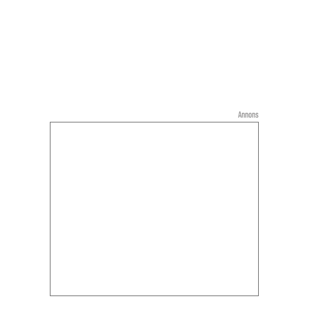
tillhandahållas till dem som bäst behöver den –
vilket också är en viktig social fråga.
Annons