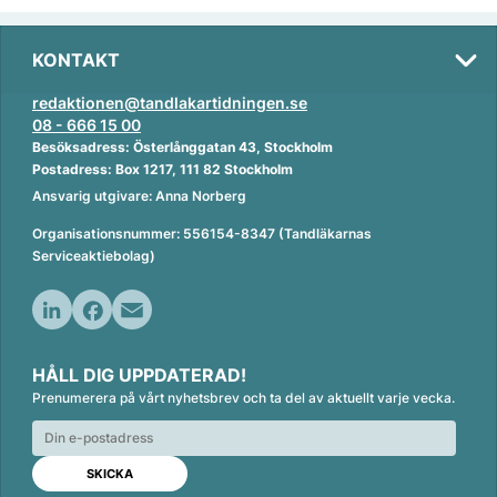
KONTAKT
redaktionen@tandlakartidningen.se
08 - 666 15 00
Besöksadress: Österlånggatan 43, Stockholm
Postadress: Box 1217, 111 82 Stockholm
Ansvarig utgivare: Anna Norberg
Organisationsnummer: 556154-8347 (Tandläkarnas
Serviceaktiebolag)
L
F
E
i
a
m
HÅLL DIG UPPDATERAD!
n
c
a
Prenumerera på vårt nyhetsbrev och ta del av aktuellt varje vecka.
k
e
i
e
b
l
d
o
I
o
n
k