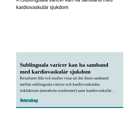
Sublinguala varicer kan ha samband
med kardiovaskulär sjukdom
Resultatet från två studier visar att det finns samband
mellan sublinguala varicer och kardiovaskulära
riskfaktorer (metabola syndromet) samt kardiovaskulär
sjukdom (hjärtinfarkt och angina). Här skulle tandvården
Vetenskap
kunna vara en aktör i den förebyggande hälso- och
sjukvården, och tidigt upptäcka riskpatienter för metabolt
syndrom och kardiovaskulära sjukdomar.