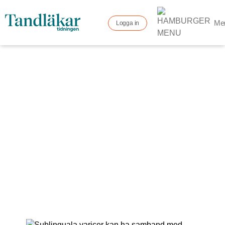
Me
Logga in