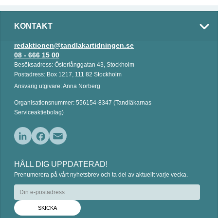
KONTAKT
redaktionen@tandlakartidningen.se
08 - 666 15 00
Besöksadress: Österlånggatan 43, Stockholm
Postadress: Box 1217, 111 82 Stockholm
Ansvarig utgivare: Anna Norberg
Organisationsnummer: 556154-8347 (Tandläkarnas
Serviceaktiebolag)
L
F
E
i
a
m
HÅLL DIG UPPDATERAD!
n
c
a
Prenumerera på vårt nyhetsbrev och ta del av aktuellt varje vecka.
k
e
i
e
b
l
d
o
I
o
n
k