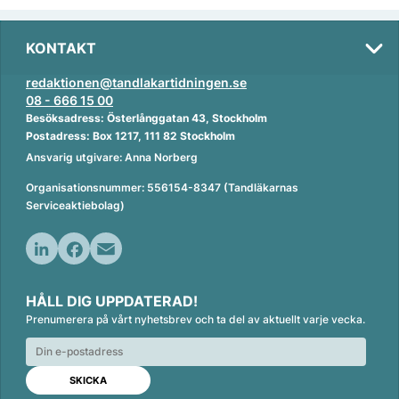
KONTAKT
redaktionen@tandlakartidningen.se
08 - 666 15 00
Besöksadress: Österlånggatan 43, Stockholm
Postadress: Box 1217, 111 82 Stockholm
Ansvarig utgivare: Anna Norberg
Organisationsnummer: 556154-8347 (Tandläkarnas
Serviceaktiebolag)
L
F
E
i
a
m
HÅLL DIG UPPDATERAD!
n
c
a
Prenumerera på vårt nyhetsbrev och ta del av aktuellt varje vecka.
k
e
i
e
b
l
d
o
I
o
n
k