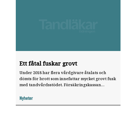
Ett fåtal fuskar grovt
Under 2018 har flera vårdgivare åtalats och
dömts för brott som innefattar mycket grovt fusk
med tandvårdsstödet. Försäkringskassan
arbetar sedan ett år tillbaka med nya metoder
för att tidigt identifiera den lilla grupp
Nyheter
vårdgivare som återkommande miss­brukar
tandvårdsförsäkringen.