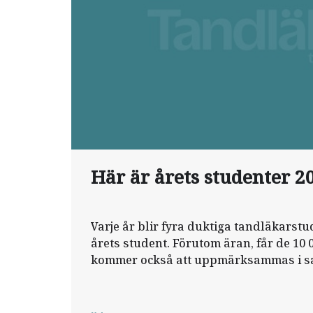
Här är årets studenter 2
Varje år blir fyra duktiga tandläkarstu
årets student. Förutom äran, får de 10 
kommer också att uppmärksammas i s
odontologiska riksstämma, som för förs
digital.