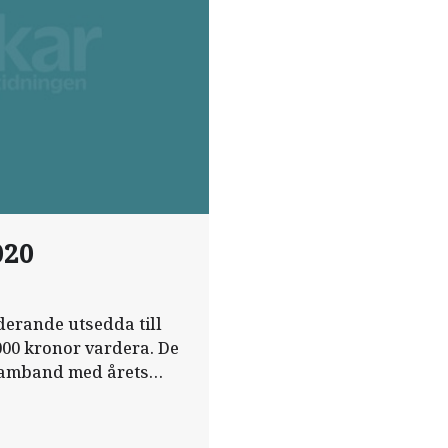
020
derande utsedda till
000 kronor vardera. De
amband med årets
ta gången blir helt