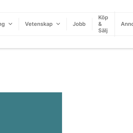
Köp
ng
Vetenskap
Jobb
&
Ann
Sälj