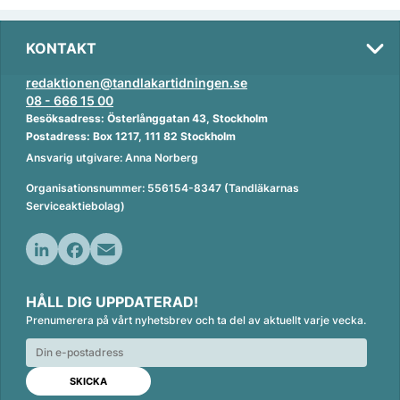
KONTAKT
redaktionen@tandlakartidningen.se
08 - 666 15 00
Besöksadress: Österlånggatan 43, Stockholm
Postadress: Box 1217, 111 82 Stockholm
Ansvarig utgivare: Anna Norberg
Organisationsnummer: 556154-8347 (Tandläkarnas
Serviceaktiebolag)
L
F
E
i
a
m
HÅLL DIG UPPDATERAD!
n
c
a
Prenumerera på vårt nyhetsbrev och ta del av aktuellt varje vecka.
k
e
i
e
b
l
d
o
I
o
n
k