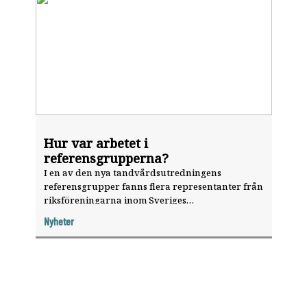
Hur var arbetet i
referensgrupperna?
I en av den nya tandvårdsutredningens
referensgrupper fanns flera representanter från
riksföreningarna inom Sveriges
Tandläkarförbund. Här berättar några av dem
Nyheter
hur de upplevde arbetet.