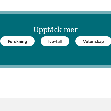
Upptäck mer
Forskning
Ivo-fall
Vetenskap