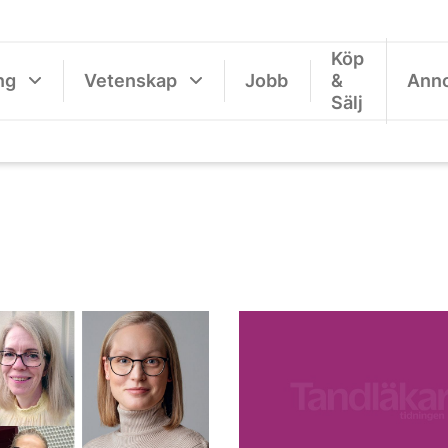
Köp
ng
Vetenskap
Jobb
&
Ann
Sälj