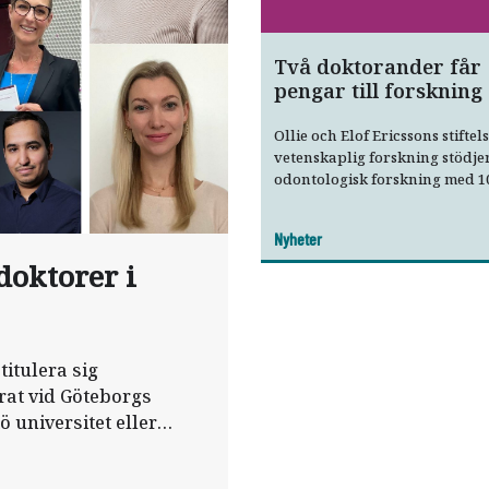
Två doktorander får
pengar till forskning
Ollie och Elof Ericssons stiftel
vetenskaplig forskning stödje
odontologisk forskning med 1
kronor om året i minst tre år i 
nytt samarbete.
Nyheter
doktorer i
titulera sig
erat vid Göteborgs
ö universitet eller