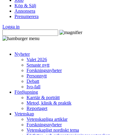
Jobb
Köp & Sälj
Annonsera
Prenumerera
Logga in
Nyheter
Valet 2026
Senaste nytt
Forskningsnyheter
Personnytt
Debatt
Ivo-fall
Fördjupning
Karriär & porträtt
Metod, klinik & praktik
Reportaget
Vetenskap
Vetenskapliga artiklar
Forskningsnyheter
Vetenskapligt nordiskt tema