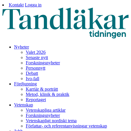
Kontakt
Logga in
Nyheter
Valet 2026
Senaste nytt
Forskningsnyheter
Personnytt
Debatt
Ivo-fall
Fördjupning
Karriär & porträtt
Metod, klinik & praktik
Reportaget
Vetenskap
Vetenskapliga artiklar
Forskningsnyheter
Vetenskapligt nordiskt tema
Författar- och referentanvisningar vetenskap