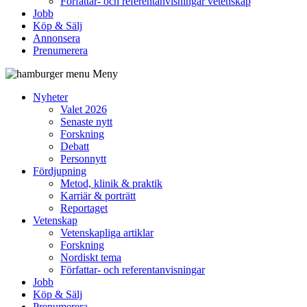
Författar- och referentanvisningar vetenskap
Jobb
Köp & Sälj
Annonsera
Prenumerera
Meny
Nyheter
Valet 2026
Senaste nytt
Forskning
Debatt
Personnytt
Fördjupning
Metod, klinik & praktik
Karriär & porträtt
Reportaget
Vetenskap
Vetenskapliga artiklar
Forskning
Nordiskt tema
Författar- och referentanvisningar
Jobb
Köp & Sälj
Prenumerera