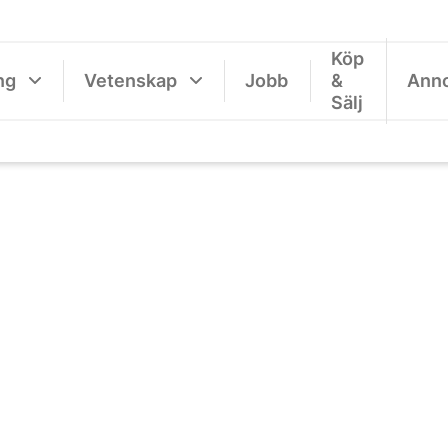
Köp
ng
Vetenskap
Jobb
&
Ann
Sälj