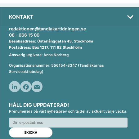
KONTAKT
redaktionen@tandlakartidningen.se
08 - 666 15 00
Besöksadress: Österlånggatan 43, Stockholm
Postadress: Box 1217, 111 82 Stockholm
Ansvarig utgivare: Anna Norberg
Organisationsnummer: 556154-8347 (Tandläkarnas
Serviceaktiebolag)
L
F
E
i
a
m
HÅLL DIG UPPDATERAD!
n
c
a
Prenumerera på vårt nyhetsbrev och ta del av aktuellt varje vecka.
k
e
i
e
b
l
d
o
I
o
n
k