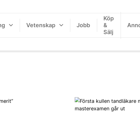
Köp
ng
Vetenskap
Jobb
&
Ann
Sälj