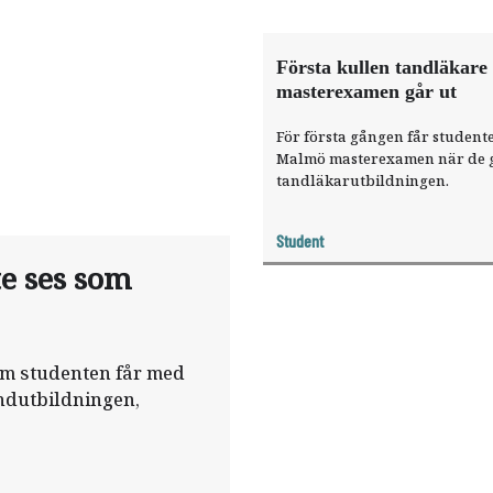
Första kullen tandläkar
masterexamen går ut
För första gången får student
Malmö masterexamen när de g
tandläkarutbildningen.
Student
e ses som
 om studenten får med
undutbildningen,