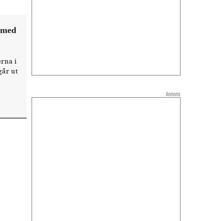
e med
erna i
år ut
Annons