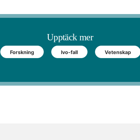
Upptäck mer
Forskning
Ivo-fall
Vetenskap