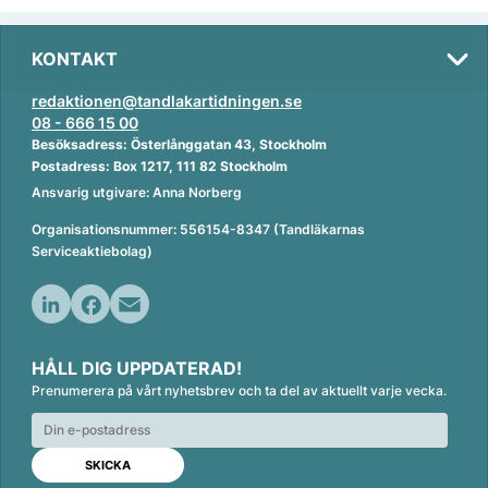
KONTAKT
redaktionen@tandlakartidningen.se
08 - 666 15 00
Besöksadress: Österlånggatan 43, Stockholm
Postadress: Box 1217, 111 82 Stockholm
Ansvarig utgivare: Anna Norberg
Organisationsnummer: 556154-8347 (Tandläkarnas
Serviceaktiebolag)
L
F
E
i
a
m
HÅLL DIG UPPDATERAD!
n
c
a
Prenumerera på vårt nyhetsbrev och ta del av aktuellt varje vecka.
k
e
i
e
b
l
d
o
I
o
n
k