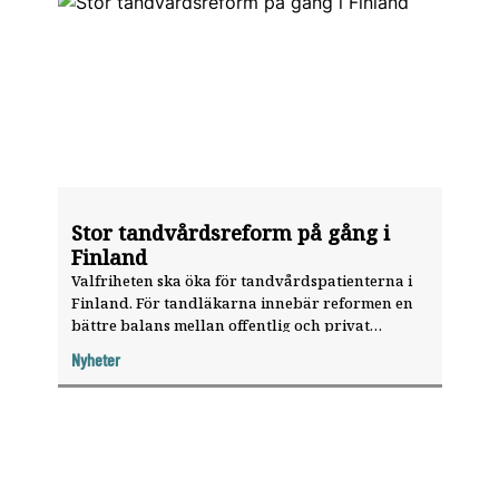
Stor tandvårdsreform på gång i
Finland
Valfriheten ska öka för tandvårdspatienterna i
Finland. För tandläkarna innebär reformen en
bättre balans mellan offentlig och privat
tandvård. Men så länge politikerna inte sätter
Nyheter
ner foten skapar den också osäkerhet.