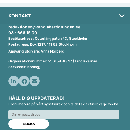
KONTAKT
redaktionen@tandlakartidningen.se
08 - 666 15 00
Besöksadress: Österlånggatan 43, Stockholm
Postadress: Box 1217, 111 82 Stockholm
Ansvarig utgivare: Anna Norberg
Organisationsnummer: 556154-8347 (Tandläkarnas
Serviceaktiebolag)
L
F
E
i
a
m
HÅLL DIG UPPDATERAD!
n
c
a
Prenumerera på vårt nyhetsbrev och ta del av aktuellt varje vecka.
k
e
i
e
b
l
d
o
I
o
n
k