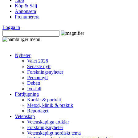
Jobb
Köp & Sälj
Annonsera
Prenumerera
Logga in
Nyheter
Valet 2026
Senaste nytt
Forskningsnyheter
Personnytt
Debatt
Ivo-fall
Fördjupning
Karriär & porträtt
Metod, klinik & praktik
Reportaget
Vetenskap
Vetenskapliga artiklar
Forskningsnyheter
Vetenskapligt nordiskt tema