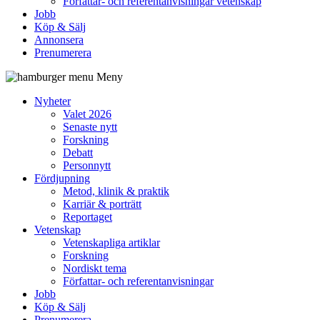
Författar- och referentanvisningar vetenskap
Jobb
Köp & Sälj
Annonsera
Prenumerera
Meny
Nyheter
Valet 2026
Senaste nytt
Forskning
Debatt
Personnytt
Fördjupning
Metod, klinik & praktik
Karriär & porträtt
Reportaget
Vetenskap
Vetenskapliga artiklar
Forskning
Nordiskt tema
Författar- och referentanvisningar
Jobb
Köp & Sälj
Prenumerera