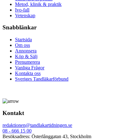
Metod, klinik & praktik
Ivo-fall
Vetenskap
Snabblänkar
Startsida
Om oss
Annonsera
Köp & Sälj
Prenumerera
Vanliga Frågor
Kontakta oss
Sveriges Tandläkarförbund
Kontakt
redaktionen@tandlakartidningen.se
08 - 666 15 00
Besöksadress: Österlånggatan 43, Stockholm