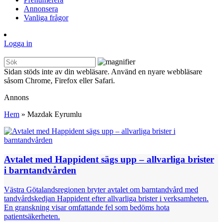
Annonsera
Vanliga frågor
Logga in
Sidan stöds inte av din webläsare. Använd en nyare webbläsare
såsom Chrome, Firefox eller Safari.
Annons
Hem
»
Mazdak Eyrumlu
Avtalet med Happident sägs upp – allvarliga brister
i barntandvården
Västra Götalandsregionen bryter avtalet om barntandvård med
tandvårdskedjan Happident efter allvarliga brister i verksamheten.
En granskning visar omfattande fel som bedöms hota
patientsäkerheten.