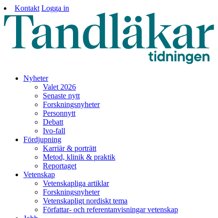
Kontakt
Logga in
Nyheter
Valet 2026
Senaste nytt
Forskningsnyheter
Personnytt
Debatt
Ivo-fall
Fördjupning
Karriär & porträtt
Metod, klinik & praktik
Reportaget
Vetenskap
Vetenskapliga artiklar
Forskningsnyheter
Vetenskapligt nordiskt tema
Författar- och referentanvisningar vetenskap