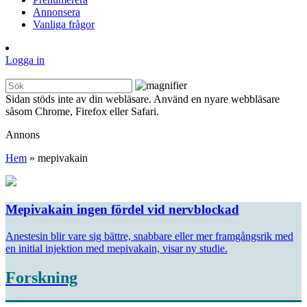
Annonsera
Vanliga frågor
Logga in
Sidan stöds inte av din webläsare. Använd en nyare webbläsare
såsom Chrome, Firefox eller Safari.
Annons
Hem
»
mepivakain
Mepivakain ingen fördel vid nervblockad
Anestesin blir vare sig bättre, snabbare eller mer framgångsrik med
en initial injektion med mepivakain, visar ny studie.
Forskning