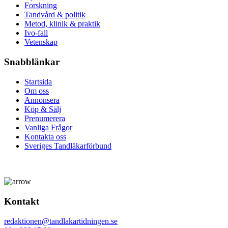
Forskning
Tandvård & politik
Metod, klinik & praktik
Ivo-fall
Vetenskap
Snabblänkar
Startsida
Om oss
Annonsera
Köp & Sälj
Prenumerera
Vanliga Frågor
Kontakta oss
Sveriges Tandläkarförbund
Kontakt
redaktionen@tandlakartidningen.se