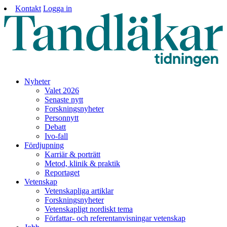
Kontakt
Logga in
Nyheter
Valet 2026
Senaste nytt
Forskningsnyheter
Personnytt
Debatt
Ivo-fall
Fördjupning
Karriär & porträtt
Metod, klinik & praktik
Reportaget
Vetenskap
Vetenskapliga artiklar
Forskningsnyheter
Vetenskapligt nordiskt tema
Författar- och referentanvisningar vetenskap