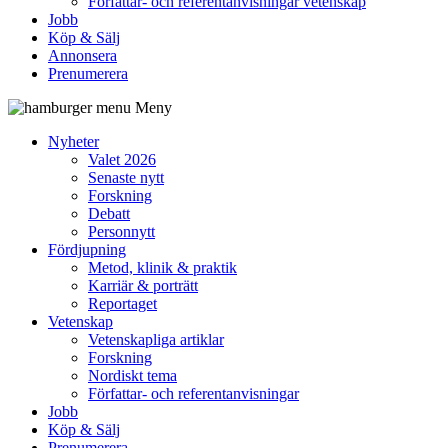
Författar- och referentanvisningar vetenskap
Jobb
Köp & Sälj
Annonsera
Prenumerera
Meny
Nyheter
Valet 2026
Senaste nytt
Forskning
Debatt
Personnytt
Fördjupning
Metod, klinik & praktik
Karriär & porträtt
Reportaget
Vetenskap
Vetenskapliga artiklar
Forskning
Nordiskt tema
Författar- och referentanvisningar
Jobb
Köp & Sälj
Prenumerera