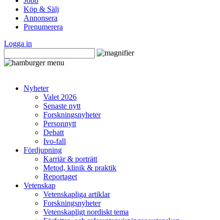
Jobb
Köp & Sälj
Annonsera
Prenumerera
Logga in
Nyheter
Valet 2026
Senaste nytt
Forskningsnyheter
Personnytt
Debatt
Ivo-fall
Fördjupning
Karriär & porträtt
Metod, klinik & praktik
Reportaget
Vetenskap
Vetenskapliga artiklar
Forskningsnyheter
Vetenskapligt nordiskt tema