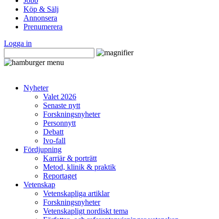
Jobb
Köp & Sälj
Annonsera
Prenumerera
Logga in
Nyheter
Valet 2026
Senaste nytt
Forskningsnyheter
Personnytt
Debatt
Ivo-fall
Fördjupning
Karriär & porträtt
Metod, klinik & praktik
Reportaget
Vetenskap
Vetenskapliga artiklar
Forskningsnyheter
Vetenskapligt nordiskt tema