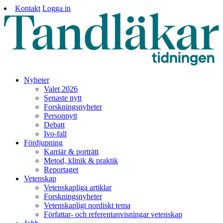
Kontakt
Logga in
Nyheter
Valet 2026
Senaste nytt
Forskningsnyheter
Personnytt
Debatt
Ivo-fall
Fördjupning
Karriär & porträtt
Metod, klinik & praktik
Reportaget
Vetenskap
Vetenskapliga artiklar
Forskningsnyheter
Vetenskapligt nordiskt tema
Författar- och referentanvisningar vetenskap