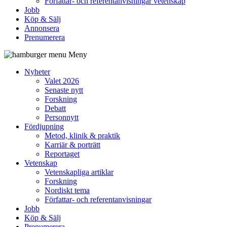
Författar- och referentanvisningar vetenskap
Jobb
Köp & Sälj
Annonsera
Prenumerera
Meny
Nyheter
Valet 2026
Senaste nytt
Forskning
Debatt
Personnytt
Fördjupning
Metod, klinik & praktik
Karriär & porträtt
Reportaget
Vetenskap
Vetenskapliga artiklar
Forskning
Nordiskt tema
Författar- och referentanvisningar
Jobb
Köp & Sälj
Prenumerera