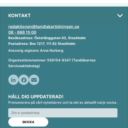
KONTAKT
redaktionen@tandlakartidningen.se
08 - 666 15 00
Besöksadress: Österlånggatan 43, Stockholm
Postadress: Box 1217, 111 82 Stockholm
Ansvarig utgivare: Anna Norberg
Organisationsnummer: 556154-8347 (Tandläkarnas
Serviceaktiebolag)
L
F
E
i
a
m
HÅLL DIG UPPDATERAD!
n
c
a
Prenumerera på vårt nyhetsbrev och ta del av aktuellt varje vecka.
k
e
i
e
b
l
d
o
I
o
n
k