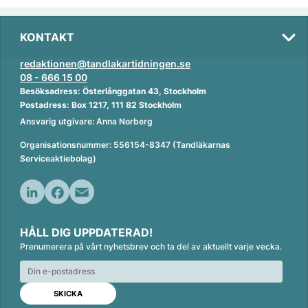
KONTAKT
redaktionen@tandlakartidningen.se
08 - 666 15 00
Besöksadress: Österlånggatan 43, Stockholm
Postadress: Box 1217, 111 82 Stockholm
Ansvarig utgivare: Anna Norberg
Organisationsnummer: 556154-8347 (Tandläkarnas
Serviceaktiebolag)
L
F
E
i
a
m
HÅLL DIG UPPDATERAD!
n
c
a
Prenumerera på vårt nyhetsbrev och ta del av aktuellt varje vecka.
k
e
i
e
b
l
d
o
I
o
n
k