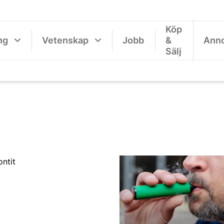
Köp
ng
Vetenskap
Jobb
&
Ann
Sälj