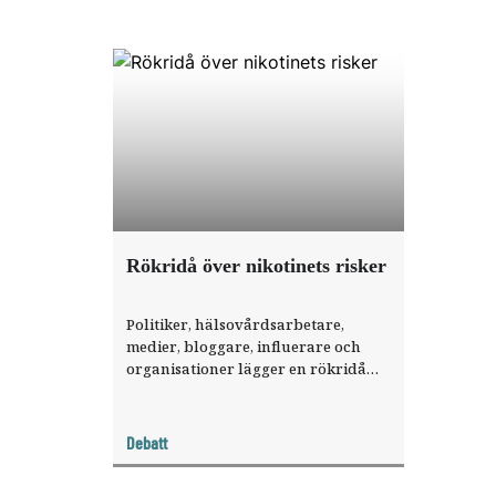
Rökridå över nikotinets risker
Politiker, hälsovårdsarbetare,
medier, bloggare, influerare och
organisationer lägger en rökridå
över snusningens hälsorisker. Nu
vilar ett tungt ansvar på regering
och riksdag att fatta de nödvändiga
Debatt
besluten för att stoppa
marknadsföring av