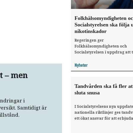
Folkhälsomyndigheten o
Socialstyrelsen ska följa
nikotinskador
Regeringen ger
Folkhälsomyndigheten och
Socialstyrelsen i uppdrag att 
fram mått för att följa upp de
målet för tobaks- och
Nyheter
nikotinpolitiken med fokus på
t – men
skador.
Tandvården ska få fler at
sluta snusa
ndringar i
I Socialstyrelsens nya uppdat
ersikt. Samtidigt är
nationella riktlinjer ges tan
llstånd.
ett ökat ansvar för att erbjud
och stöd till personer att slut
och snusa.