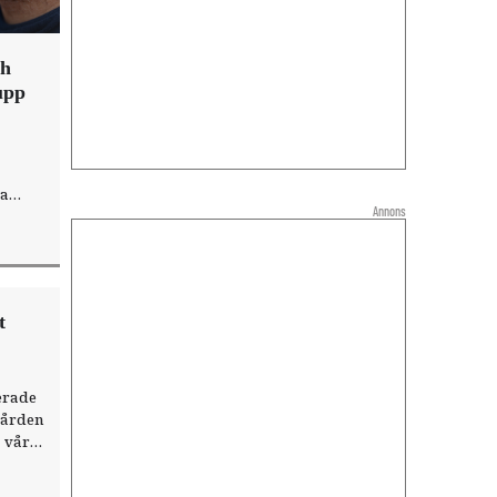
ch
 upp
ta
Annons
t nya
t
erade
dvården
a vård
a röka