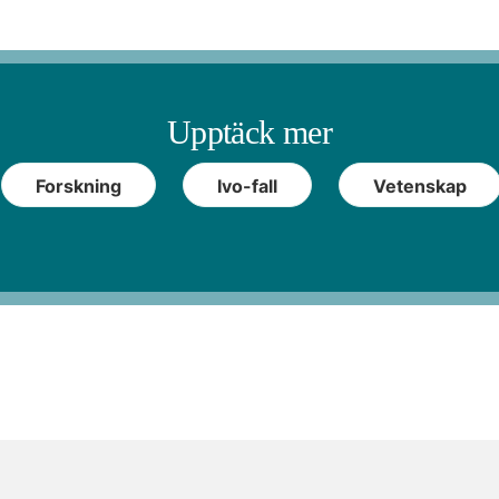
Upptäck mer
Forskning
Ivo-fall
Vetenskap