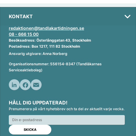
KONTAKT
redaktionen@tandlakartidningen.se
08 - 666 15 00
Besöksadress: Österlånggatan 43, Stockholm
Postadress: Box 1217, 111 82 Stockholm
Ansvarig utgivare: Anna Norberg
Organisationsnummer: 556154-8347 (Tandläkarnas
Serviceaktiebolag)
L
F
E
i
a
m
HÅLL DIG UPPDATERAD!
n
c
a
Prenumerera på vårt nyhetsbrev och ta del av aktuellt varje vecka.
k
e
i
e
b
l
d
o
I
o
n
k