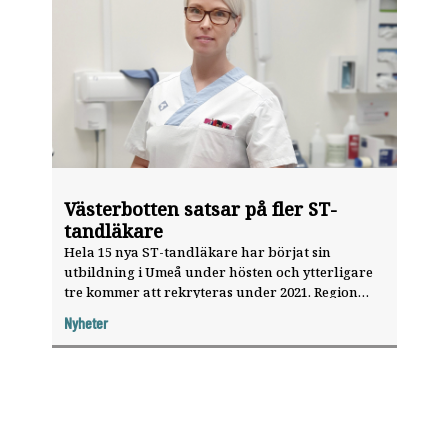
Västerbotten satsar på fler ST-
tandläkare
Hela 15 nya ST-tandläkare har börjat sin
utbildning i Umeå under hösten och ytterligare
tre kommer att rekryteras under 2021. Region
Västerbotten valde att slå på stort för att en gång
Nyheter
för alla hantera en historiskt hög
”pensionspuckel”.