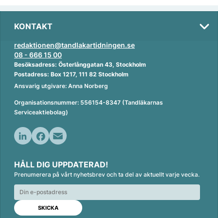
KONTAKT
redaktionen@tandlakartidningen.se
08 - 666 15 00
Besöksadress: Österlånggatan 43, Stockholm
Postadress: Box 1217, 111 82 Stockholm
Ansvarig utgivare: Anna Norberg
Organisationsnummer: 556154-8347 (Tandläkarnas
Serviceaktiebolag)
L
F
E
i
a
m
HÅLL DIG UPPDATERAD!
n
c
a
Prenumerera på vårt nyhetsbrev och ta del av aktuellt varje vecka.
k
e
i
e
b
l
d
o
I
o
n
k