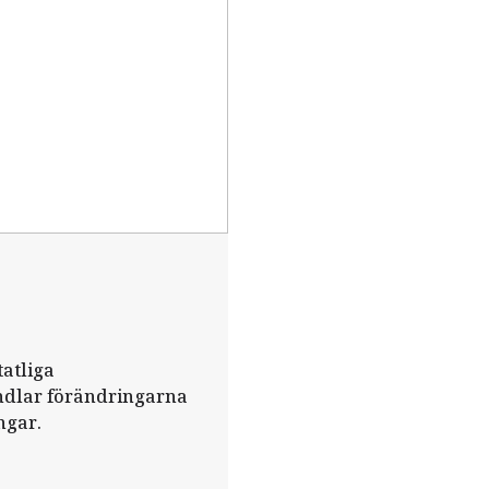
tatliga
andlar förändringarna
ngar.