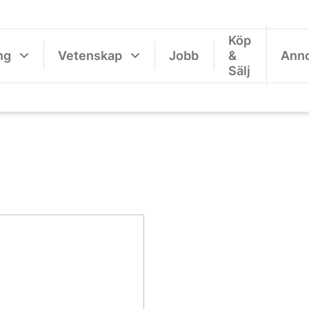
Köp
ng
Vetenskap
Jobb
&
Ann
Sälj