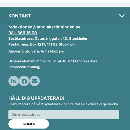
KONTAKT
redaktionen@tandlakartidningen.se
08 - 666 15 00
Besöksadress: Österlånggatan 43, Stockholm
Postadress: Box 1217, 111 82 Stockholm
Ansvarig utgivare: Anna Norberg
Organisationsnummer: 556154-8347 (Tandläkarnas
Serviceaktiebolag)
L
F
E
i
a
m
HÅLL DIG UPPDATERAD!
n
c
a
Prenumerera på vårt nyhetsbrev och ta del av aktuellt varje vecka.
k
e
i
e
b
l
d
o
I
o
n
k