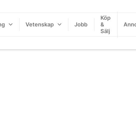
Köp
ng
Vetenskap
Jobb
&
Ann
Sälj