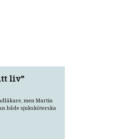
t liv”
andläkare, men Martin
 han både sjuksköterska