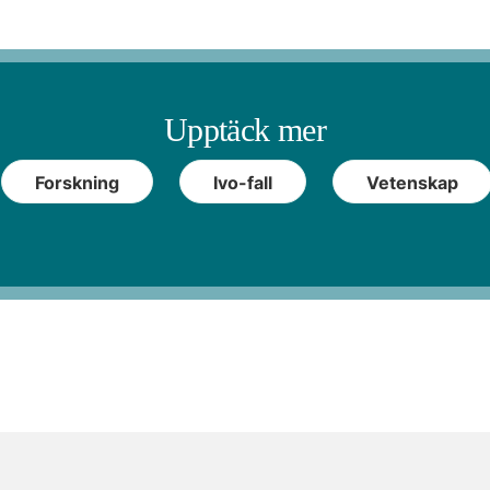
Upptäck mer
Forskning
Ivo-fall
Vetenskap