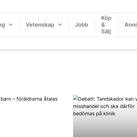
Köp
ng
Vetenskap
Jobb
&
Ann
Sälj