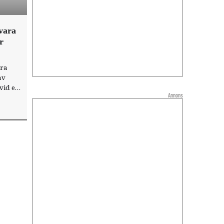
vara
r
ara
av
vid ett
Annons
r tre