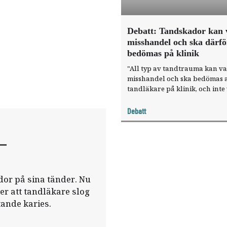
Debatt: Tandskador kan 
misshandel och ska därfö
bedömas på klinik
"All typ av tandtrauma kan v
misshandel och ska bedömas 
tandläkare på klinik, och inte 
digitalt vårdbesök." Det skrive
tandläkare och forskare inom
Debatt
pedodonti i ett debattinlägg.
–
ador på sina tänder. Nu
er att tandläkare slog
ande karies.