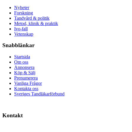
Nyheter
Forskning
Tandvård & politik
Metod, klinik & praktik
Ivo-fall
Vetenskap
Snabblänkar
Startsida
Om oss
Annonsera
Köp & Sälj
Prenumerera
Vanliga Frågor
Kontakta oss
Sveriges Tandläkarförbund
Kontakt