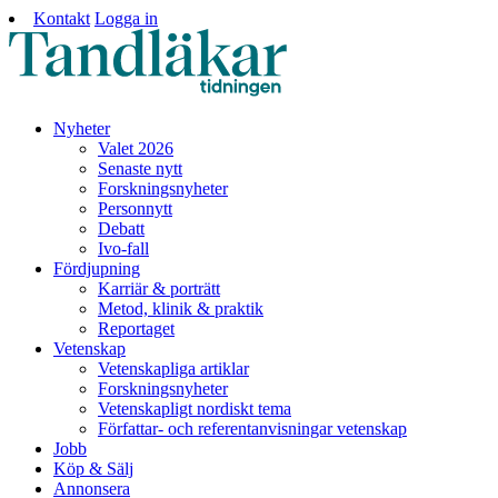
Kontakt
Logga in
Nyheter
Valet 2026
Senaste nytt
Forskningsnyheter
Personnytt
Debatt
Ivo-fall
Fördjupning
Karriär & porträtt
Metod, klinik & praktik
Reportaget
Vetenskap
Vetenskapliga artiklar
Forskningsnyheter
Vetenskapligt nordiskt tema
Författar- och referentanvisningar vetenskap
Jobb
Köp & Sälj
Annonsera