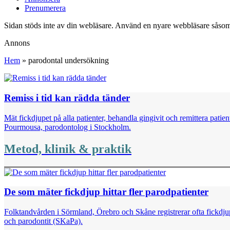
Prenumerera
Sidan stöds inte av din webläsare. Använd en nyare webbläsare såsom
Annons
Hem
»
parodontal undersökning
Remiss i tid kan rädda tänder
Mät fickdjupet på alla patienter, behandla gingivit och remittera pati
Pourmousa, parodontolog i Stockholm.
Metod, klinik & praktik
De som mäter fickdjup hittar fler parodpatienter
Folktandvården i Sörmland, Örebro och Skåne registrerar ofta fickdjupss
och parodontit (SKaPa).