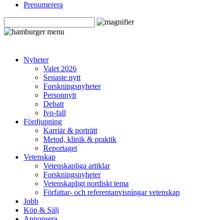
Prenumerera
Nyheter
Valet 2026
Senaste nytt
Forskningsnyheter
Personnytt
Debatt
Ivo-fall
Fördjupning
Karriär & porträtt
Metod, klinik & praktik
Reportaget
Vetenskap
Vetenskapliga artiklar
Forskningsnyheter
Vetenskapligt nordiskt tema
Författar- och referentanvisningar vetenskap
Jobb
Köp & Sälj
Annonsera