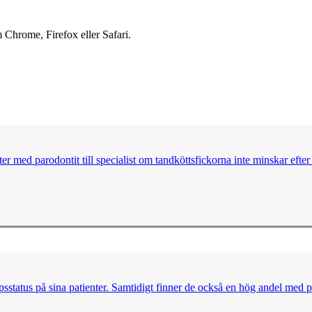
 Chrome, Firefox eller Safari.
enter med parodontit till specialist om tandköttsfickorna inte minskar ef
tatus på sina patienter. Samtidigt finner de också en hög andel med paro