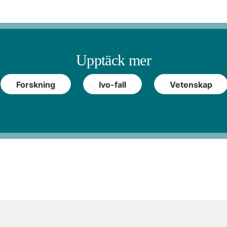
Upptäck mer
Forskning
Ivo-fall
Vetenskap