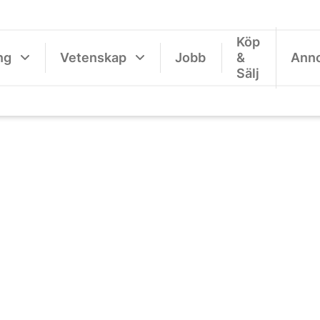
Köp
ng
Vetenskap
Jobb
&
Ann
Sälj