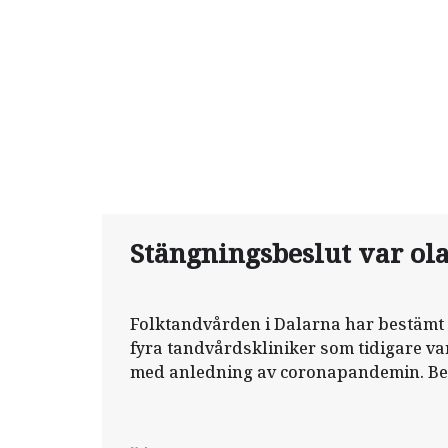
Stängningsbeslut var ola
Folktandvården i Dalarna har bestämt s
fyra tandvårdskliniker som tidigare vari
med anledning av corona­pandemin. Bes
av tandvårdschefen, har dömts ut som 
förvaltningsrätten. Men klinikerna för