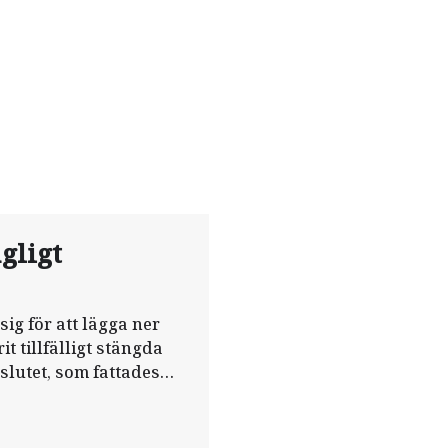
gligt
ig för att lägga ner
t tillfälligt stängda
lutet, som fattades
olagligt av
blir stängda.