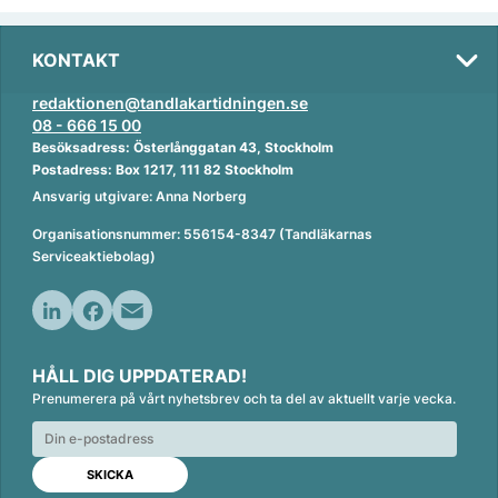
KONTAKT
redaktionen@tandlakartidningen.se
08 - 666 15 00
Besöksadress: Österlånggatan 43, Stockholm
Postadress: Box 1217, 111 82 Stockholm
Ansvarig utgivare: Anna Norberg
Organisationsnummer: 556154-8347 (Tandläkarnas
Serviceaktiebolag)
L
F
E
i
a
m
HÅLL DIG UPPDATERAD!
n
c
a
Prenumerera på vårt nyhetsbrev och ta del av aktuellt varje vecka.
k
e
i
e
b
l
d
o
I
o
n
k