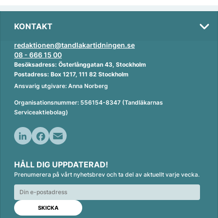
KONTAKT
redaktionen@tandlakartidningen.se
08 - 666 15 00
Besöksadress: Österlånggatan 43, Stockholm
Postadress: Box 1217, 111 82 Stockholm
Ansvarig utgivare: Anna Norberg
Organisationsnummer: 556154-8347 (Tandläkarnas
Serviceaktiebolag)
L
F
E
i
a
m
HÅLL DIG UPPDATERAD!
n
c
a
Prenumerera på vårt nyhetsbrev och ta del av aktuellt varje vecka.
k
e
i
e
b
l
d
o
I
o
n
k