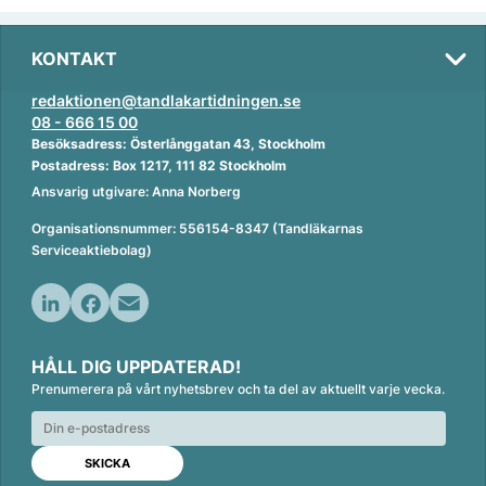
KONTAKT
redaktionen@tandlakartidningen.se
08 - 666 15 00
Besöksadress: Österlånggatan 43, Stockholm
Postadress: Box 1217, 111 82 Stockholm
Ansvarig utgivare: Anna Norberg
Organisationsnummer: 556154-8347 (Tandläkarnas
Serviceaktiebolag)
L
F
E
i
a
m
HÅLL DIG UPPDATERAD!
n
c
a
Prenumerera på vårt nyhetsbrev och ta del av aktuellt varje vecka.
k
e
i
e
b
l
d
o
I
o
n
k