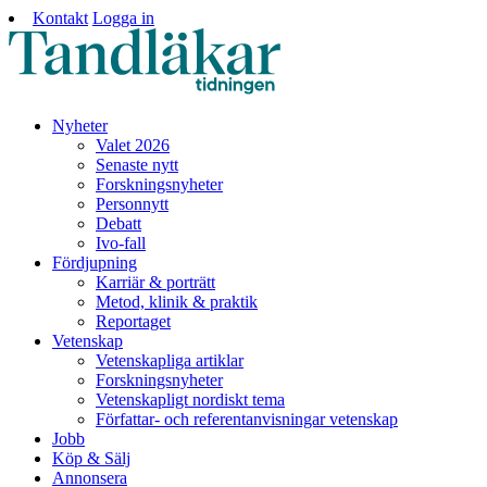
Kontakt
Logga in
Nyheter
Valet 2026
Senaste nytt
Forskningsnyheter
Personnytt
Debatt
Ivo-fall
Fördjupning
Karriär & porträtt
Metod, klinik & praktik
Reportaget
Vetenskap
Vetenskapliga artiklar
Forskningsnyheter
Vetenskapligt nordiskt tema
Författar- och referentanvisningar vetenskap
Jobb
Köp & Sälj
Annonsera