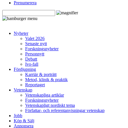
Prenumerera
Nyheter
Valet 2026
Senaste nytt
Forskningsnyheter
Personnytt
Debatt
Ivo-fall
Fördjupning
Karriär & porträtt
Metod, klinik & praktik
Reportaget
Vetenskap
Vetenskapliga artiklar
Forskningsnyheter
Vetenskapligt nordiskt tema
Författar- och referentanvisningar vetenskap
Jobb
Köp & Sälj
Annonsera