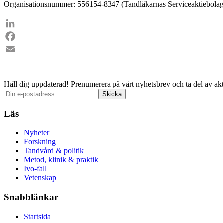
Organisationsnummer: 556154-8347 (Tandläkarnas Serviceaktiebolag
LinkedIn
Facebook
Email
Håll dig uppdaterad!
Prenumerera på vårt nyhetsbrev och ta del av akt
Läs
Nyheter
Forskning
Tandvård & politik
Metod, klinik & praktik
Ivo-fall
Vetenskap
Snabblänkar
Startsida