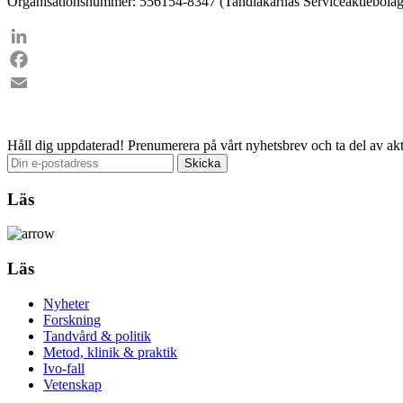
Organisationsnummer: 556154-8347 (Tandläkarnas Serviceaktiebolag
LinkedIn
Facebook
Email
Håll dig uppdaterad!
Prenumerera på vårt nyhetsbrev och ta del av akt
Läs
Läs
Nyheter
Forskning
Tandvård & politik
Metod, klinik & praktik
Ivo-fall
Vetenskap