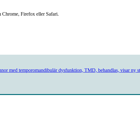
 Chrome, Firefox eller Safari.
innor med temporomandibulär dysfunktion, TMD, behandlas, visar ny st