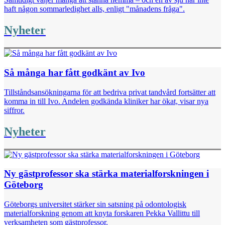
haft någon sommarledighet alls, enligt "månadens fråga".
Nyheter
Så många har fått godkänt av Ivo
Tillståndsansökningarna för att bedriva privat tandvård fortsätter att
komma in till Ivo. Andelen godkända kliniker har ökat, visar nya
siffror.
Nyheter
Ny gästprofessor ska stärka materialforskningen i
Göteborg
Göteborgs universitet stärker sin satsning på odontologisk
materialforskning genom att knyta forskaren Pekka Vallittu till
verksamheten som gästprofessor.