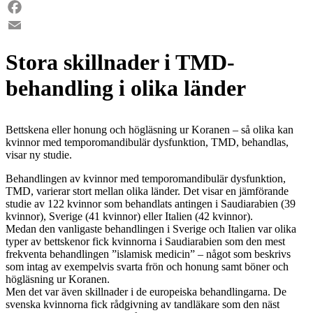
LinkedIn
Facebook
Email
Stora skillnader i TMD-
behandling i olika länder
Bettskena eller honung och högläsning ur Koranen – så olika kan
kvinnor med temporomandibulär dysfunktion, TMD, behandlas,
visar ny studie.
Behandlingen av kvinnor med temporomandibulär dysfunktion,
TMD, varierar stort mellan olika länder. Det visar en jämförande
studie av 122 kvinnor som behandlats antingen i Saudiarabien (39
kvinnor), Sverige (41 kvinnor) eller Italien (42 kvinnor).
Medan den vanligaste behandlingen i Sverige och Italien var olika
typer av bettskenor fick kvinnorna i Saudiarabien som den mest
frekventa behandlingen ”islamisk medicin” – något som beskrivs
som intag av exempelvis svarta frön och honung samt böner och
högläsning ur Koranen.
Men det var även skillnader i de europeiska behandlingarna. De
svenska kvinnorna fick rådgivning av tandläkare som den näst