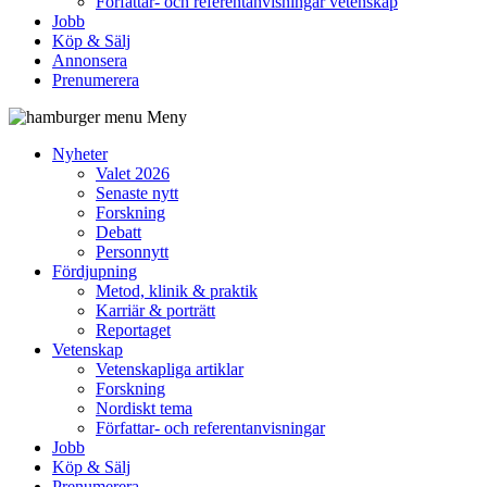
Författar- och referentanvisningar vetenskap
Jobb
Köp & Sälj
Annonsera
Prenumerera
Meny
Nyheter
Valet 2026
Senaste nytt
Forskning
Debatt
Personnytt
Fördjupning
Metod, klinik & praktik
Karriär & porträtt
Reportaget
Vetenskap
Vetenskapliga artiklar
Forskning
Nordiskt tema
Författar- och referentanvisningar
Jobb
Köp & Sälj
Prenumerera