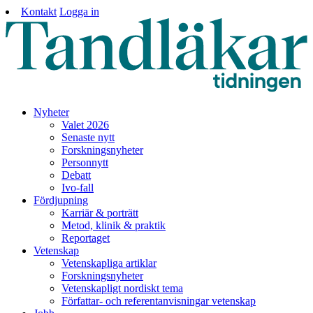
Kontakt
Logga in
Nyheter
Valet 2026
Senaste nytt
Forskningsnyheter
Personnytt
Debatt
Ivo-fall
Fördjupning
Karriär & porträtt
Metod, klinik & praktik
Reportaget
Vetenskap
Vetenskapliga artiklar
Forskningsnyheter
Vetenskapligt nordiskt tema
Författar- och referentanvisningar vetenskap