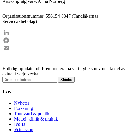
Ansvarig utgivare: Anna Norberg
Organisationsnummer: 556154-8347 (Tandläkarnas
Serviceaktiebolag)
LinkedIn
Facebook
Email
Håll dig uppdaterad!
Prenumerera på vårt nyhetsbrev och ta del av
aktuellt varje vecka.
Läs
Nyheter
Forskning
Tandvård & politik
Metod, klinik & praktik
Ivo-fall
Vetenskap