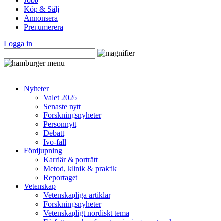
Jobb
Köp & Sälj
Annonsera
Prenumerera
Logga in
Nyheter
Valet 2026
Senaste nytt
Forskningsnyheter
Personnytt
Debatt
Ivo-fall
Fördjupning
Karriär & porträtt
Metod, klinik & praktik
Reportaget
Vetenskap
Vetenskapliga artiklar
Forskningsnyheter
Vetenskapligt nordiskt tema