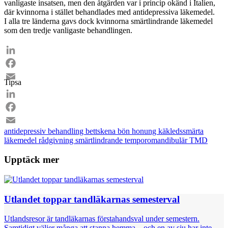
vanligaste insatsen, men den åtgärden var i princip okänd i Italien,
där kvinnorna i stället behandlades med antidepressiva läkemedel.
I alla tre länderna gavs dock kvinnorna smärtlindrande läkemedel
som den tredje vanligaste behandlingen.
LinkedIn
Facebook
Tipsa
Email
LinkedIn
Facebook
antidepressiv
behandling
bettskena
bön
honung
käkledssmärta
Email
läkemedel
rådgivning
smärtlindrande
temporomandibulär
TMD
Upptäck mer
Utlandet toppar tandläkarnas semesterval
Utlandsresor är tandläkarnas förstahandsval under semestern.
Samtidigt väljer många att stanna hemma – och en av sju har inte