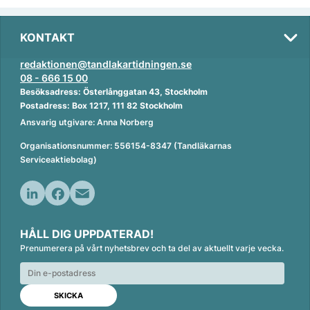
KONTAKT
redaktionen@tandlakartidningen.se
08 - 666 15 00
Besöksadress: Österlånggatan 43, Stockholm
Postadress: Box 1217, 111 82 Stockholm
Ansvarig utgivare: Anna Norberg
Organisationsnummer: 556154-8347 (Tandläkarnas
Serviceaktiebolag)
L
F
E
i
a
m
HÅLL DIG UPPDATERAD!
n
c
a
Prenumerera på vårt nyhetsbrev och ta del av aktuellt varje vecka.
k
e
i
e
b
l
d
o
I
o
n
k