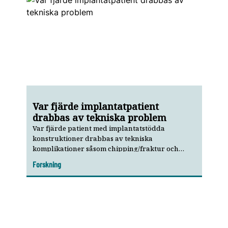
Var fjärde implantatpatient
drabbas av tekniska problem
Var fjärde patient med implantatstödda
konstruktioner drabbas av tekniska
komplikationer såsom chipping/fraktur och
förlust av retention. En majoritet av patienterna
Forskning
som drabbas uppvisar dessutom upprepade
problem, visar ny svensk studie.