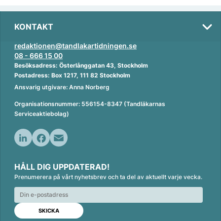
KONTAKT
redaktionen@tandlakartidningen.se
08 - 666 15 00
Besöksadress: Österlånggatan 43, Stockholm
Postadress: Box 1217, 111 82 Stockholm
Ansvarig utgivare: Anna Norberg
Organisationsnummer: 556154-8347 (Tandläkarnas
Serviceaktiebolag)
L
F
E
i
a
m
HÅLL DIG UPPDATERAD!
n
c
a
Prenumerera på vårt nyhetsbrev och ta del av aktuellt varje vecka.
k
e
i
e
b
l
d
o
I
o
n
k