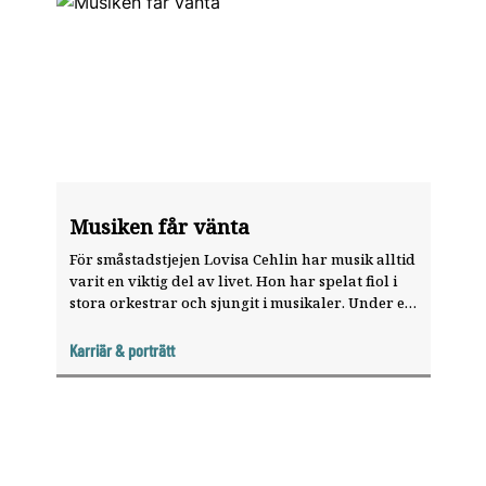
Musiken får vänta
För småstadstjejen Lovisa Cehlin har musik alltid
varit en viktig del av livet. Hon har spelat fiol i
stora orkestrar och sjungit i musikaler. Under en
kombinerad musik- och volontär­resa fann hon
både kärleken och sitt kall i livet. ”Jag kan hjälpa
Karriär & porträtt
fler som tandläkare än som artist.”