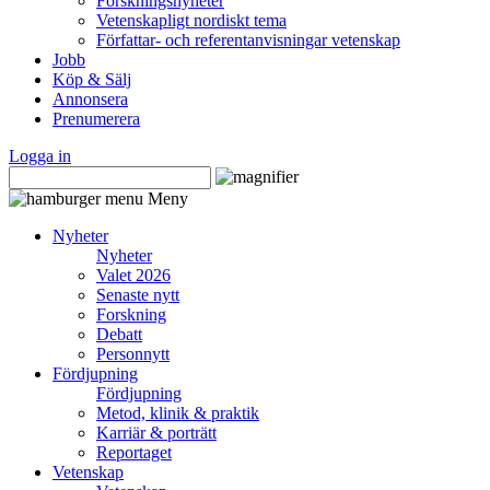
Forskningsnyheter
Vetenskapligt nordiskt tema
Författar- och referentanvisningar vetenskap
Jobb
Köp & Sälj
Annonsera
Prenumerera
Logga in
Meny
Nyheter
Nyheter
Valet 2026
Senaste nytt
Forskning
Debatt
Personnytt
Fördjupning
Fördjupning
Metod, klinik & praktik
Karriär & porträtt
Reportaget
Vetenskap