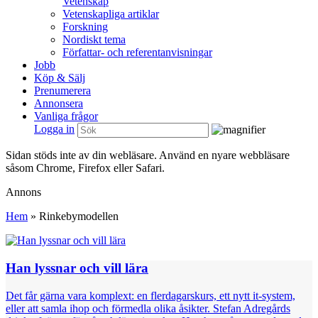
Vetenskap
Vetenskapliga artiklar
Forskning
Nordiskt tema
Författar- och referentanvisningar
Jobb
Köp & Sälj
Prenumerera
Annonsera
Vanliga frågor
Logga in
Sidan stöds inte av din webläsare. Använd en nyare webbläsare
såsom Chrome, Firefox eller Safari.
Annons
Hem
»
Rinkebymodellen
Han lyssnar och vill lära
Det får gärna vara komplext: en flerdagarskurs, ett nytt it-system,
eller att samla ihop och förmedla olika ­åsikter. Stefan Adregårds