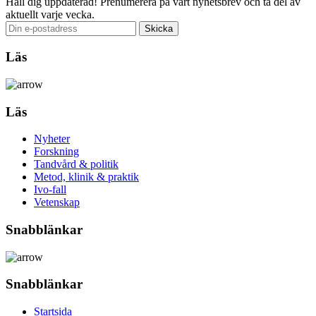
Håll dig uppdaterad!
Prenumerera på vårt nyhetsbrev och ta del av
aktuellt varje vecka.
Läs
Läs
Nyheter
Forskning
Tandvård & politik
Metod, klinik & praktik
Ivo-fall
Vetenskap
Snabblänkar
Snabblänkar
Startsida